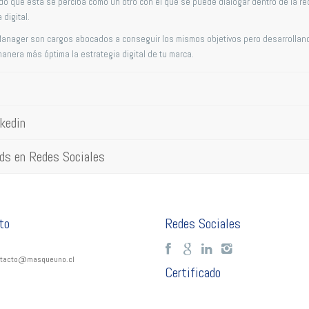
o que ésta se perciba como un otro con el que se puede dialogar dentro de la red
 digital.
 Manager son cargos abocados a conseguir los mismos objetivos pero desarrolla
manera más óptima la estrategia digital de tu marca.
kedin
eads en Redes Sociales
to
Redes Sociales
tacto@masqueuno.cl
Certificado