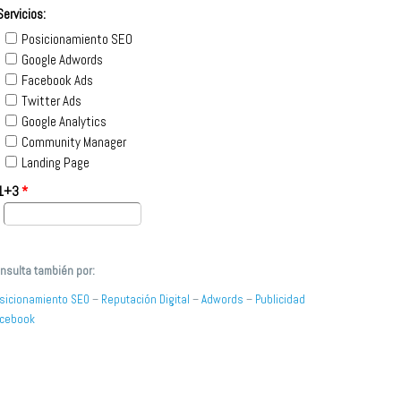
Servicios:
Posicionamiento SEO
Google Adwords
Facebook Ads
Twitter Ads
Google Analytics
Community Manager
Landing Page
1+3
*
nsulta también por:
sicionamiento SEO
–
Reputación Digital
–
Adwords
–
Publicidad
cebook