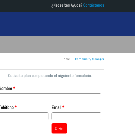
¿Necesitas Ayuda?
Contáctanos
OS
Home
|
Community Manager
Cotiza tu plan completando el siguiente formulario:
Nombre
*
Teléfono
*
Email
*