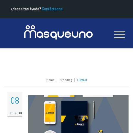
¿Necesitas Ayuda?
Contáctanos
LOMCO
Home
|
Branding
|
LOMCO
08
ENE, 2018