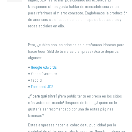
inglés; SEM, así lo han posicionado los expertos. En
Masqueuno.cl nos gusta hablar de mercadotecnia virtual
para referirnos al mismo concepto. Englobamos la producción
de anuncios clasificados de los principales buscadores y
redes sociales en ello.
Pero, ¿cuáles son las principales plataformas idóneas para
hacer buen SEM de tu marca o empresa? Acá te dejamos
algunas:
•
Google Adwords
• Yahoo Overoture
• Yapo.cl
•
Facebook ADS
¿Y para qué sirve?
¡Para publicitar tu empresa en los sitios
más vistos del mundo! Después de todo, ¿A quién no le
gustaría ser recomendado por una de estas páginas
famosas?.
Estas empresas hacen el cobro de tu publicidad por la
cantidad de clicks que reciba tu anuncio. Nuestro trabajo en