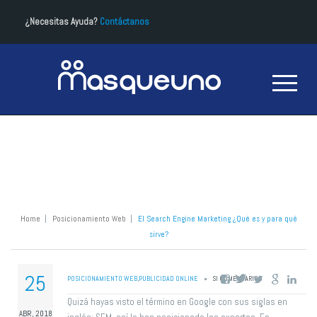
¿Necesitas Ayuda?
Contáctanos
El Search Engine Marketing ¿Qué es y para
qué sirve?
Home
|
Posicionamiento Web
|
El Search Engine Marketing ¿Qué es y para qué
sirve?
25
POSICIONAMIENTO WEB
,
PUBLICIDAD ONLINE
SI COMENTARIOS
Quizá hayas visto el término en Google con sus siglas en
ABR, 2018